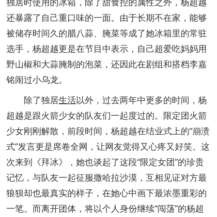
独居时使用的冰箱，除了甜食控的属性之外，杨超越
还暴露了自己重口味的一面。由于长期不在家，能够
被储存时间久的腊八蒜、腌菜等成了她冰箱里的常驻
选手，杨超越更是在节目中表示，自己超爱吃妈妈用
野山椒和大蒜腌制的泡菜，还因此在剧组和搭档李嘉
铭闹过小乌龙。
除了独居
生活
以外，过去两年中更多的时间，杨
超越是跟火箭少女的队友们一起度过的。限定团火箭
少女刚刚解散，前段时间，杨超越在结业式上的“崩溃
式”发言更是席卷全网，让网友觉得又心疼又好笑。这
次来到《拜冰》，她也谈起了这段“限定女团”的珍贵
记忆，与队友一起征服撒哈拉沙漠，互相见证对方最
狼狈却也最真实的样子，在她心中画下最浓墨重彩的
一笔。而离开团体，将以个人身份继续“闯荡”的杨超