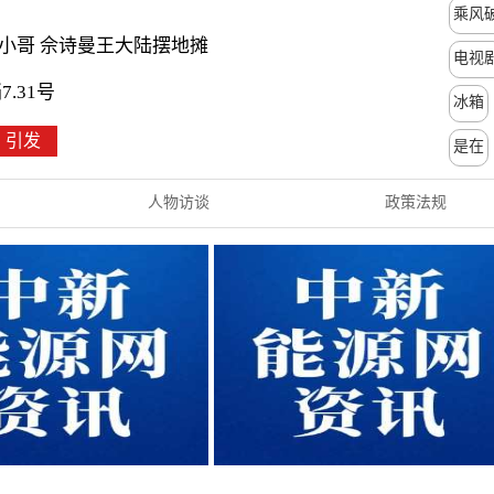
乘风
小哥 佘诗曼王大陆摆地摊
电视
.31号
冰箱
引发
是在
人物访谈
政策法规