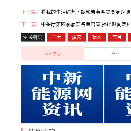
上一篇：
看我的生活综艺下期预告黄明昊变身跑腿
下一篇：
中餐厅第四季嘉宾名单官宣 播出时间定档7
关键词
王大
露营
状态
节目
资讯中心
产业