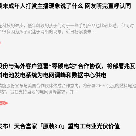
谈未成年人打赏主播现象说了什么 网友听完直呼认同
在科技的进步，低年龄段的孩子们对于一些手机产品也比较熟悉，但同时
了很多因为孩子沉迷于网络的现象。近日杨紫谈未···
股份与海外客户签署“零碳电站”合作协议，将部署兆瓦
料电池发电系统为电网调峰和数据中心供电
清能股份宣布与美国合作伙伴达成合作意向，将部署20~50兆瓦的燃料电
电站”，旨在支持当地的电网调峰需求，并···
中心
发布！天合富家「原装3.0」重构工商业光伏价值