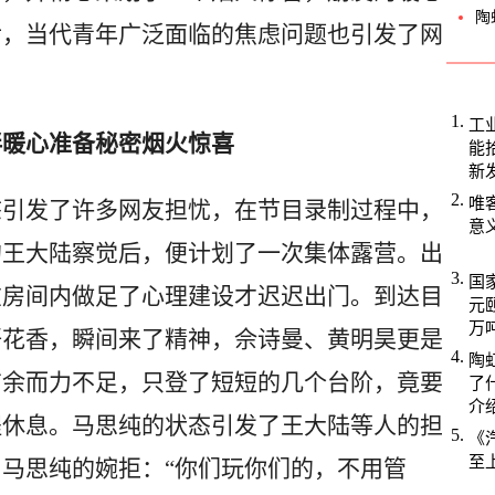
陶
后，当代青年广泛面临的焦虑问题也引发了网
工
暖心准备秘密烟火惊喜
能
新
唯
引发了许多网友担忧，在节目录制过程中，
意
的王大陆察觉后，便计划了一次集体露营。出
国
在房间内做足了心理建设才迟迟出门。到达目
元
万
语花香，瞬间来了精神，佘诗曼、黄明昊更是
陶
有余而力不足，只登了短短的几个台阶，竟要
了
介
程休息。马思纯的状态引发了王大陆等人的担
《
至
马思纯的婉拒：“你们玩你们的，不用管