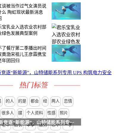
虹谈被当作过气女演员说
什么 陶虹现状最新消息
绍
乐宝乳业入选农业农村部
业绿色发展典型案例
不了餐厅第二季播出时间
宾黄渤宋祖儿王彦霖携宝
老年团回归
员
的人
的是
都会
经
两人
恋情
很多人
媒
个人资料
性感
照片
创新竞逐“新能源”，山特储能系列专···
老年
店长
本季
服务
忘不
一字