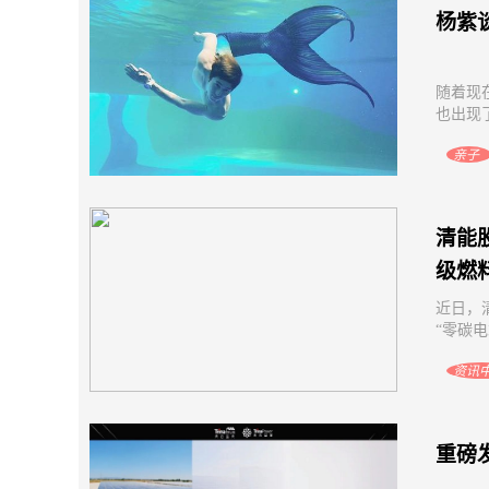
杨紫
随着现
也出现
亲子
清能
级燃
近日，
“零碳
资讯
重磅