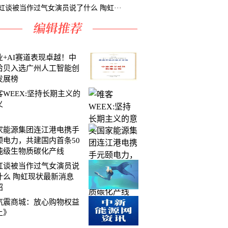
虹谈被当作过气女演员说了什么 陶虹···
业+AI赛道表现卓越！中
拾贝入选广州人工智能创
发展榜
客WEEX:坚持长期主义的
义
家能源集团连江港电携手
颐电力，共建国内首条50
吨级生物质碳化产线
虹谈被当作过气女演员说
什么 陶虹现状最新消息
绍
汽震商城：放心购物权益
上》