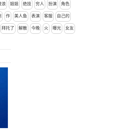
破浪
姐姐
绝技
穷人
扮演
角色
剧
作
美人鱼
表演
客服
自己的
拜托了
解散
今晚
火
曝光
女友