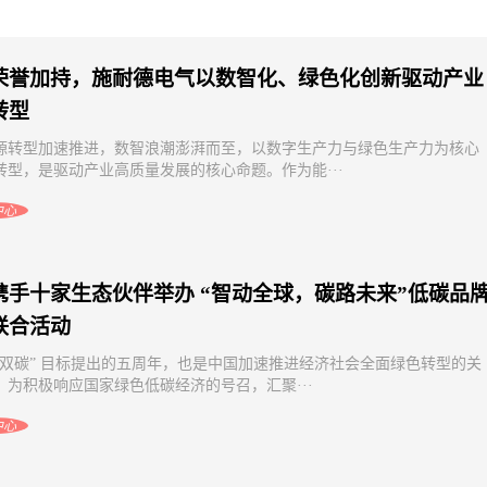
源电池产业发展大会：生态协
福建：推动新能源上网电量全部进
产业升维注入澎湃动能
力市场
荣誉加持，施耐德电气以数智化、绿色化创新驱动产业
转型
源转型加速推进，数智浪潮澎湃而至，以数字生产力与绿色生产力为核心
转型，是驱动产业高质量发展的核心命题。作为能···
中心
携手十家生态伙伴举办 “智动全球，碳路未来”低碳品
联合活动
“双碳” 目标提出的五周年，也是中国加速推进经济社会全面绿色转型的关
。为积极响应国家绿色低碳经济的号召，汇聚···
中心