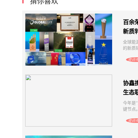
猜你喜欢
十五五规划建议发布：持续提高新能源
2025新能
供给比重，推进化石能源安全可靠有序
同为
替代
百余
新质
全球能
的新质
资讯
协鑫
生态
今年是
键节点
资讯