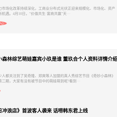
力市场化改革持续深化，工商业分布式光伏正迎来规模化、市场化、资产
机遇。4月10日，“价值共生·富商共赢”天···
中心
小森林综艺萌娃嘉宾小玖是谁 董玖合个人资料详情介
少人都关注到了吴奇隆、郑爽等人加盟的真人秀综艺节目《奇妙小森林》
第二期，大家有没有被节目中的萌娃萌到呢?看到···
日冲浪店》首波客人袭来 话唠韩东君上线