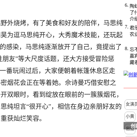
陶
了
介
野外烧烤，有了美食和好友的陪伴，马思纯
君
明昊为逗马思纯开心，大秀魔术技能，还玩起
农
绪的感染，马思纯逐渐放开了自己，竟提出了
忘
嘉
性朋友”等大尺度话题，还大方接受冒险惩
藏
。一番玩闹过后，大家便朝着帐篷休息区走
秘密烟花会正在等着她。佘诗曼巧借安慰之
睁开双眼时，看到绽放在眼前的一簇簇烟花，
女演
思纯坦言“很开心”，相信在身边亲朋好友的
小黄
，重获灿烂笑容。
​
出道