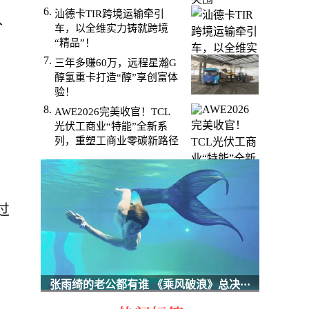
汕德卡TIR跨境运输牵引
入
车，以全维实力铸就跨境
“精品”！
三年多赚60万，远程星瀚G
醇氢重卡打造“醇”享创富体
验！
AWE2026完美收官！TCL
光伏工商业“特能”全新系
列，重塑工商业零碳新路径
过
张雨绮的老公都有谁 《乘风破浪》总决···