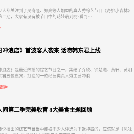
少人都关注到了吴奇隆、郑爽等人加盟的真人秀综艺节目《奇妙小森林》
第二期，大家有没有被节目中的萌娃萌到呢?看到···
日冲浪店》首波客人袭来 话唠韩东君上线
冲浪店》是最近热播的综艺节目之一，集结了乔欣、钟楚曦、黄轩、黄明
东君五位嘉宾，打造的一款经营类真人秀主营冲浪···
专题
人间第二季完美收官 8大美食主题回顾
要说播出的综艺节目当中能被不少人评选为下饭神器的，应该就是《风味