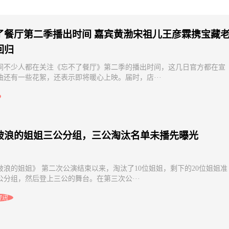
源电池产业发展大会：生态协
福建：推动新能源上网电量全部进
产业升维注入澎湃动能
力市场
了餐厅第二季播出时间 嘉宾黄渤宋祖儿王彦霖携宝藏
回归
间不少人都在关注《忘不了餐厅》第二季的播出时间，这几日官方都在宣
曲还有一些花絮，还表示即将暖心上映。届时，店···
破浪的姐姐三公分组，三公淘汰名单未播先曝光
破浪的姐姐》 第二次公演结束以来，淘汰了10位姐姐，剩下的20位姐姐准
公分组，然后登上三公的舞台。在第三次公···
资讯