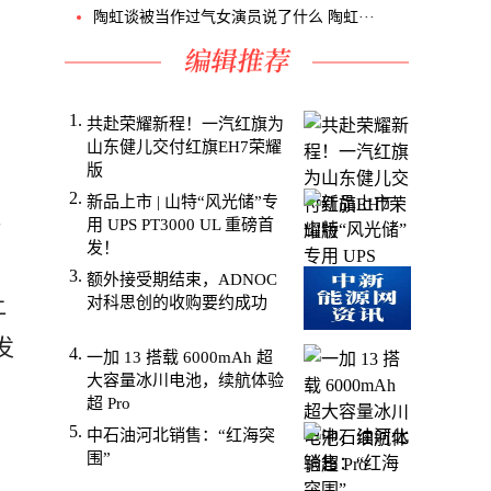
。
陶虹谈被当作过气女演员说了什么 陶虹···
共赴荣耀新程！一汽红旗为
山东健儿交付红旗EH7荣耀
版
​新品上市 | 山特“风光储”专
碑
用 UPS PT3000 UL 重磅首
发！
额外接受期结束，ADNOC
让
对科思创的收购要约成功
发
一加 13 搭载 6000mAh 超
大容量冰川电池，续航体验
超 Pro
中石油河北销售：“红海突
围”