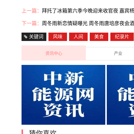
上一篇：
拜托了冰箱第六季今晚迎来收官夜 嘉宾
下一篇：
周冬雨新恋情疑曝光 周冬雨唐培彦夜会
关键词
风味
人间
美食
纪录片
资讯中心
产业
猜你喜欢