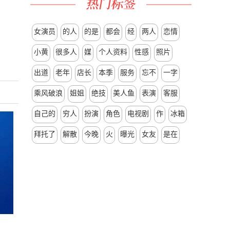
女演员
的人
的是
都会
经
两人
恋情
小黄
很多人
媒
个人资料
性感
照片
出道
老年
店长
本季
服务
忘不
一字
乘风破浪
姐姐
绝技
美人鱼
表演
客服
自己的
穷人
扮演
角色
电视剧
作
冰箱
拜托了
解散
今晚
火
曝光
女友
是在