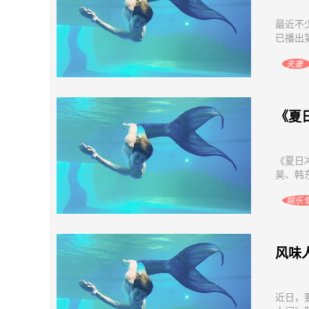
最近不
已播出
夫妻
《夏
《夏日
昊、韩
娱乐
风味
近日，