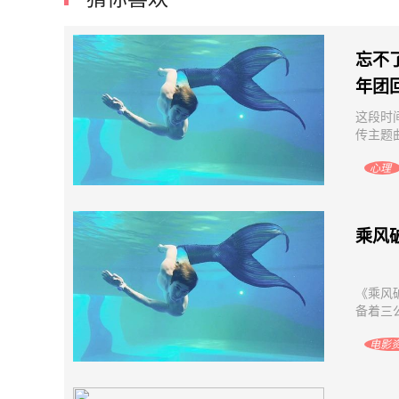
十五五规划建议发布：持续提高新能源
2025新能
供给比重，推进化石能源安全可靠有序
同为
替代
忘不
年团
这段时
传主题
心理
乘风
《乘风
备着三
电影