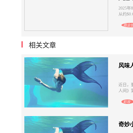
2025
从约$0.
商业
相关文章
风味
近日，
人间》
彩妆
奇妙