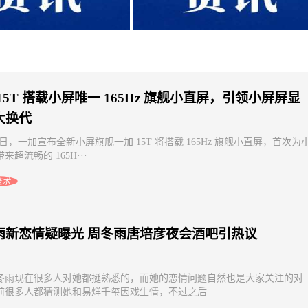
源电池产业发展大会：生态协
福建：推动新能源上网电量全部进
产业升维注入澎湃动能
力市场
15T 搭载小屏唯一 165Hz 旗舰小直屏，引领小屏屏显
大换代
23 日，一加宣布全新小屏旗舰一加 15T 将搭载 165Hz 旗舰小直屏，首次为
来超流畅的 165H···
技术
雨新恋情疑曝光 周冬雨唐培彦夜会酒吧引热议
冬雨现在很多人对她都挺熟悉的，而她的恋情问题自然也是大家关注的对
前很多人都猜测她和易烊千玺因戏生情，不过之后···