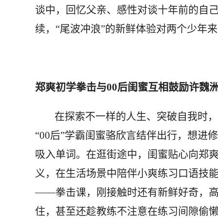
谈中，回忆父亲、感性对谈十年前的自己
续，“尾波冲浪”的新鲜体验对两个少年
郑爽初学拳击与00后闺蜜互相鼓励许魏洲
在探索不一样的人生、突破自我时，朋
“00后”学霸闺蜜骆欣言结伴出行，想进
吸入单词。在逛街途中，闺蜜贴心向郑
义，在生活场景中陪伴小爽练习口语技
——拳击课，刚接触时还有新鲜好奇，
住，甚至还趁教练不注意在练习间隙偷