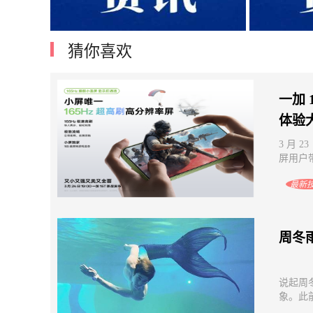
猜你喜欢
十五五规划建议发布：持续提高新能源
2025新能
供给比重，推进化石能源安全可靠有序
同为
替代
一加 
体验
3 月 
屏用户带
最新
周冬
说起周
象。此