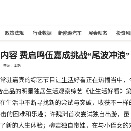
政策法规
行业数据
新能源汽车
展会动态
投资风
内容 费启鸣伍嘉成挑战“尾波冲浪”
来源：本站
常驻嘉宾的综艺节目让
生活
好看正在热播当中，
联合出品的明星独居生活观察综艺《让生活好看》
们在生活中不断寻找新的尝试与突破，收获不一样
拳击的困难和乐趣；许魏洲首次尝试独自出游，虽
有了新的人生体验；柳岩独自带娃，在与小侄女的