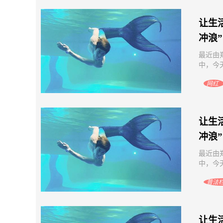
让生
冲浪”
最近由
中，今天
网红
让生
冲浪”
最近由
中，今天
普法
让生