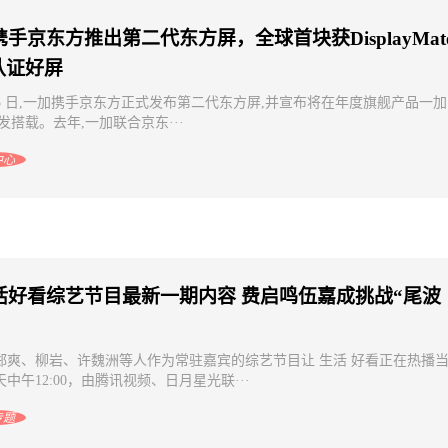
手京东方推出第二代东方屏，全球首块获DisplayMat
认证好屏
 15 日,一加携手京东方正式发布第二代东方屏,并宣布将在年度旗舰产品一加
首发搭载。去年,一加联合京东···
中心
活好看综艺节目最新一期内容 费启鸣伍嘉成挑战“尾波
郑爽、柳岩、许魏洲等人作为常驻嘉宾的综艺节目让 生活 好看正在热播
中午12:00，由腾讯视频、日月星光联···
专题