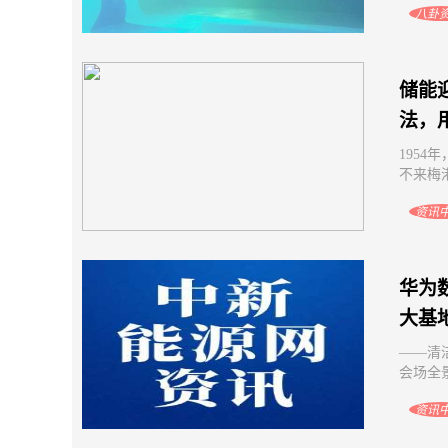
八卦
储能
法，用
195
不来梅港
资讯
华为数
大基
——清洁
会场全景
资讯