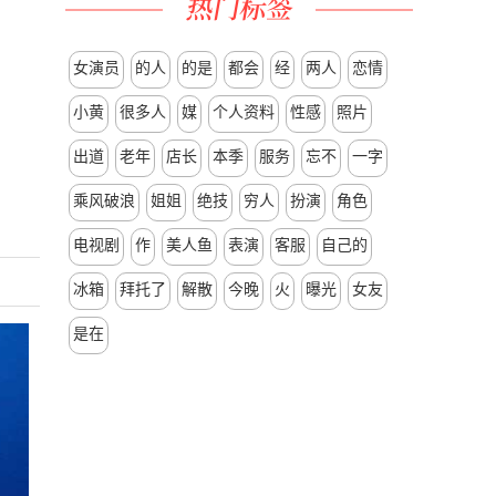
女演员
的人
的是
都会
经
两人
恋情
小黄
很多人
媒
个人资料
性感
照片
出道
老年
店长
本季
服务
忘不
一字
乘风破浪
姐姐
绝技
穷人
扮演
角色
电视剧
作
美人鱼
表演
客服
自己的
冰箱
拜托了
解散
今晚
火
曝光
女友
是在