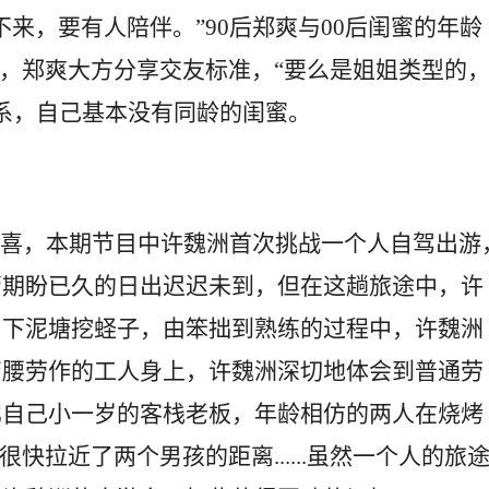
来，要有人陪伴。”90后郑爽与00后闺蜜的年龄
论，郑爽大方分享交友标准，“要么是姐姐类型的
关系，自己基本没有同龄的闺蜜。
，本期节目中许魏洲首次挑战一个人自驾出游
管期盼已久的日出迟迟未到，但在这趟旅途中，许
。下泥塘挖蛏子，由笨拙到熟练的过程中，许魏洲
弯腰劳作的工人身上，许魏洲深切地体会到普通劳
比自己小一岁的客栈老板，年龄相仿的两人在烧烤
快拉近了两个男孩的距离......虽然一个人的旅