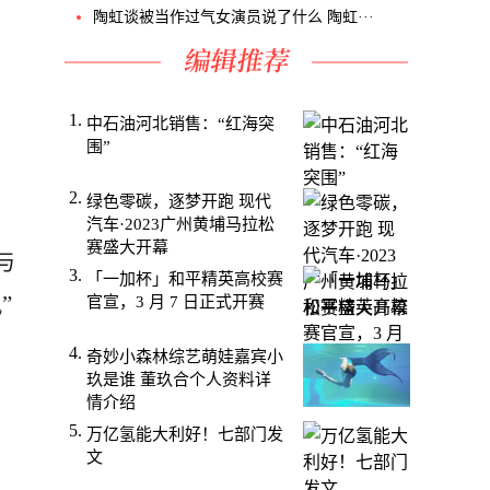
陶虹谈被当作过气女演员说了什么 陶虹···
中石油河北销售：“红海突
围”
绿色零碳，逐梦开跑 现代
汽车·2023广州黄埔马拉松
赛盛大开幕
与
「一加杯」和平精英高校赛
”
官宣，3 月 7 日正式开赛
奇妙小森林综艺萌娃嘉宾小
玖是谁 董玖合个人资料详
情介绍
万亿氢能大利好！七部门发
文