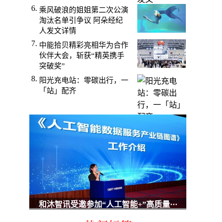
乘风破浪的姐姐第二次公演
淘汰名单引争议 阿朵经纪
，
人发文详情
中能拾贝精彩亮相华为合作
伙伴大会，斩获“精英携手
突破奖”
阳光充电站：零碳出行，一
「站」配齐
，
和沐智讯受邀参加“人工智能+”高质量···
途