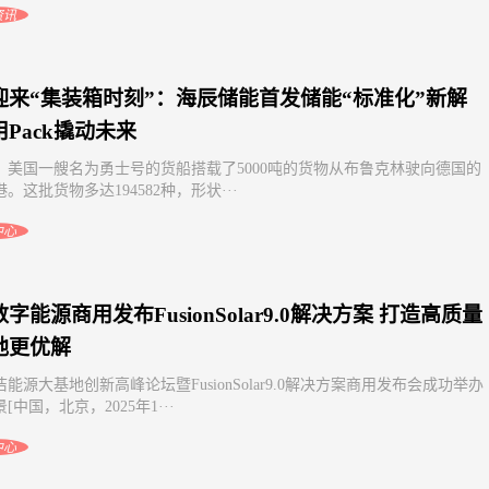
资讯
迎来“集装箱时刻”：海辰储能首发储能“标准化”新解
Pack撬动未来
4年，美国一艘名为勇士号的货船搭载了5000吨的货物从布鲁克林驶向德国的
。这批货物多达194582种，形状···
中心
字能源商用发布FusionSolar9.0解决方案 打造高质量
地更优解
能源大基地创新高峰论坛暨FusionSolar9.0解决方案商用发布会成功举办
[中国，北京，2025年1···
中心