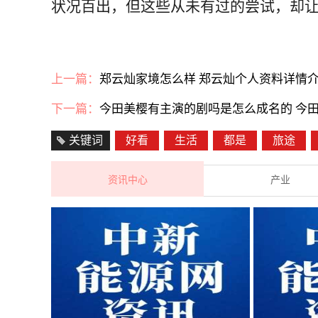
状况百出，但这些从未有过的尝试，却
上一篇：
郑云灿家境怎么样 郑云灿个人资料详情
下一篇：
今田美樱有主演的剧吗是怎么成名的 今
关键词
好看
生活
都是
旅途
资讯中心
产业