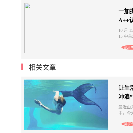
一加携
A++
10 月
13 中
资讯
相关文章
让生
冲浪”
最近由
中，今天
娱乐