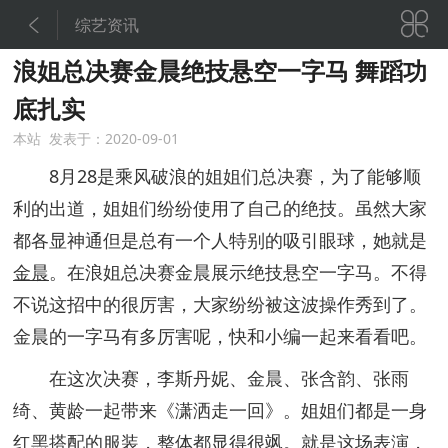


综艺资讯
浪姐总决赛金晨绝技悬空一字马 舞蹈功
底扎实
本站 发表于：2020-09-01
8月28是乘风破浪的姐姐们总决赛，为了能够顺
利的出道，姐姐们纷纷使用了自己的绝技。虽然大家
都各显神通但是总有一个人特别的吸引眼球，她就是
金晨
。在浪姐总决赛金晨展示绝技悬空一字马。不得
不说这招中的很厉害，大家纷纷被这波操作秀到了。
金晨的一字马有多厉害呢，快和小编一起来看看吧。
在这次决赛，李斯丹妮、金晨、张含韵、张雨
绮、黄龄一起带来《潇洒走一回》。姐姐们都是一身
红黑搭配的服装，整体都显得很飒。就是这场表演，