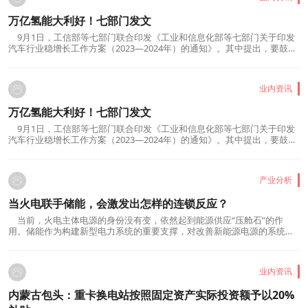
万亿氢能大利好！七部门发文
9月1日，工信部等七部门联合印发《工业和信息化部等七部门关于印发
汽车行业稳增长工作方案（2023—2024年）的通知》。其中提出，要鼓励
大功率充电、智能有序充电、“光储充放”一体站等新技术推广应用，提升
充电服务保障能力；鼓励地方加快氢能基础设施建设，推动中远途、中重
型燃料电池商用车示范应用。“当下不投氢能，就...
业内资讯
万亿氢能大利好！七部门发文
9月1日，工信部等七部门联合印发《工业和信息化部等七部门关于印发
汽车行业稳增长工作方案（2023—2024年）的通知》。其中提出，要鼓励
大功率充电、智能有序充电、“光储充放”一体站等新技术推广应用，提升
充电服务保障能力；鼓励地方加快氢能基础设施建设，推动中远途、中重
型燃料电池商用车示范应用。“当下不投氢能，就...
产业分析
当火电联手储能，会激发出怎样的连锁反应？
当前，火电主体电源的身份没有变，依然起到能源供应“压舱石”的作
用。储能作为构建新型电力系统的重要支撑，对改善新能源电源的系统友
好性，改善负荷需求特性起着关键作用。那么，当火电遇到储能，又会激
发出怎样的连锁反应呢？其实近年来，火电和储能联合调频已成为储能产
业中率先实现商业化的领域之一。作为“第一个吃螃...
业内资讯
内蒙古包头：重卡换电站按照固定资产实际投资额予以20%