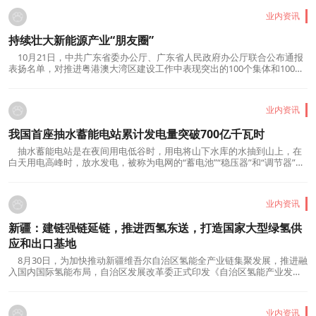
们的难题。市场经济就是大浪淘沙，适者生存，不...
业内资讯
持续壮大新能源产业“朋友圈”
10月21日，中共广东省委办公厅、广东省人民政府办公厅联合公布通报
表扬名单，对推进粤港澳大湾区建设工作中表现突出的100个集体和100名
个人予以表彰，欣捷安汽车电子（茂名）有限公司成功上榜，成为茂名推
动粤港澳大湾区建设的代表单位。自《粤港澳大湾区发展规划纲要》实施
以来，广东紧扣“一点两地”全新定位推进湾区建设...
业内资讯
我国首座抽水蓄能电站累计发电量突破700亿千瓦时
抽水蓄能电站是在夜间用电低谷时，用电将山下水库的水抽到山上，在
白天用电高峰时，放水发电，被称为电网的“蓄电池”“稳压器”和“调节器”。
记者从南方电网获悉，作为我国首座大型抽水蓄能电站，广州抽水蓄能电
站累计发电量突破700亿千瓦时，为粤港澳大湾区提供强大的清洁动能。位
于广东南昆山脉北侧的广州抽水蓄能电站，...
业内资讯
新疆：建链强链延链，推进西氢东送，打造国家大型绿氢供
应和出口基地
8月30日，为加快推动新疆维吾尔自治区氢能全产业链集聚发展，推进融
入国内国际氢能布局，自治区发展改革委正式印发《自治区氢能产业发展
三年行动方案（2023—2025年》（以下简称《行动方案》）。方案旨在贯
彻落实国家《氢能产业发展中长期规划（2021—2035年）》，加快推进新
疆融入国内国际氢能布局，推动新疆氢能全产业链集...
业内资讯