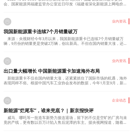
会、国家能源局福建监管办公室近日印发《福建省深化新能源上网电价市
场化改革 促进新能源高质量发展实施方案》，其中提出，推动新能源上网
电量全部进入电力市场。集中式风电、集中式光伏，分散式风电、分布式
光伏等所有风电、太阳能发电项目，2026年1月1日起...
业内资讯
我国新能源重卡连续7个月销量破万
来源：央视财经今年3月以来，我国新能源重卡已连续7个月销量破万
辆，9月份的销量更是突破2万辆，创出新高。不但在国内销量大涨，还紧
紧抓住了国际市场的机遇，海外表现同样不俗。近年来，欧洲、东南亚、
中东等地区纷纷出台清洁货运支持政策，也为中国新能源重卡产品提供了
切入国际市场的绝佳窗口。根据中国汽车工业协会发布...
业内资讯
出口量大幅增长 中国新能源重卡加速海外布局
新能源重卡不仅在国内销量大涨，还紧紧抓住了国际市场的机遇，海外
表现同样不俗。根据中国汽车工业协会发布的数据，今年1月至9月，新能
源商用车出口6.4万辆，同比增长1.5倍。其中新能源重卡便是新能源商用车
的重要组成部分。在湖南长沙的这家重卡生产企业，前来洽谈订单的乌拉
圭采购商奥斯瓦尔多告诉记者，这天他预留了整个...
企业动态
新能源“烂尾车”，谁来兜底？ | 新京报快评
威马、哪吒等一批造车新势力接连退场，留下的不仅是空旷的厂房与未
竟的产线，更有数以百万计陷入售后泥潭的车主。据央视网报道，随着这
些车主手中的车成了“绝版车”，不仅质保化为泡影、维修配件难寻，甚至
车险也难以购买。原本由企业承担的售后责任，如今已经变成了困扰车主