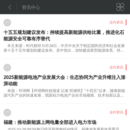


资讯中心
业内资讯
十五五规划建议发布：持续提高新能源供给比重，推进化石
能源安全可靠有序替代
本文来源：时代财经10月28日，中共中央关于制定国民经济和社会发展
第十五个五年规划的建议发布。其中指出，加快建设新型能源体系。持续
提高新能源供给比重，推进化石能源安全可靠有序替代，着力构建新型电
力系统，建设能源强国。坚持风光水核等多能并举，统筹就地消纳和外
送，促进清洁能源高质量发展。加强化石能源清洁高效...
业内资讯
2025新能源电池产业发展大会：生态协同为产业升维注入澎
湃动能
来源：环球网【环球网科技报道 记者 郑湘琪】“十四五”以来，随着新能
源汽车产业的快速发展，我国动力电池产业在市场规模、技术创新以及配
套体系等多方面取得积极成效，成为推动汽车产业绿色低碳转型和可持续
发展的重要力量。工信部公布的数据显示，动力电池产量从2020年的
83.4GWh增长至2024年的超过1000GWh，四年间增长十...
业内资讯
福建：推动新能源上网电量全部进入电力市场
2025-10-29 09:59·每日经济新闻每经AI快讯，福建省发展和改革委员