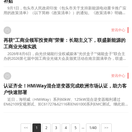
补贴
9月1日，包头市人民政府印发《包头市关于支持新能源电动重卡推广应
用的政策清单》（以下简称《政策清单》）的通知。《政策清单》明确要
落实车辆补贴政策。对新能源重卡生产企业，将企业对地方财力贡献的市
本级留成增量部分80%奖励有关旗县区，由各旗县区、稀土高新区对企业
进行奖励。国家和自治区如出台相关补贴政策，优先争...
资讯中心
再获“工商业领军投资商”荣誉：长期主义下，联盛新能源的
工商业光储实践
2026年8月6日，由光伏储能行业权威媒体"光伏盒子"“储能盒子”联合主
办的2026第七届中国工商业光储大会及颁奖活动在南京圆满举办，联盛新
能源荣获"工商业领军投资商"荣誉。该奖项旨在表彰那些在工商业光伏领
域具有领先投资理念和卓越投资业绩的企业，联盛新能源凭借在工商业光
储项目投资领域的前瞻视野...
资讯中心
认证齐全！HMiWay混合逆变器完成欧洲市场认证，助力客
户快速部署
近日，海明威（HMiWay）系列60kW、125kW混合逆变器顺利通过
EN62109安规测试、IEC61727&62116和EN61000系列EMC测试。继此前
获得EN50549并网认证后，HMiWay系列产品已完成欧洲市场应用所需的
关键标准验证，进一步提升了产品在欧洲市场的交付能力。EN50549和
IEC61727&62116并网标准、EN62109安全标准以及EN61000系列EM...
1
2
3
4
5
1/40
<<
···
>>