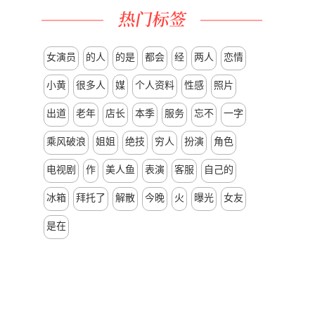
女演员
的人
的是
都会
经
两人
恋情
小黄
很多人
媒
个人资料
性感
照片
出道
老年
店长
本季
服务
忘不
一字
乘风破浪
姐姐
绝技
穷人
扮演
角色
电视剧
作
美人鱼
表演
客服
自己的
冰箱
拜托了
解散
今晚
火
曝光
女友
是在