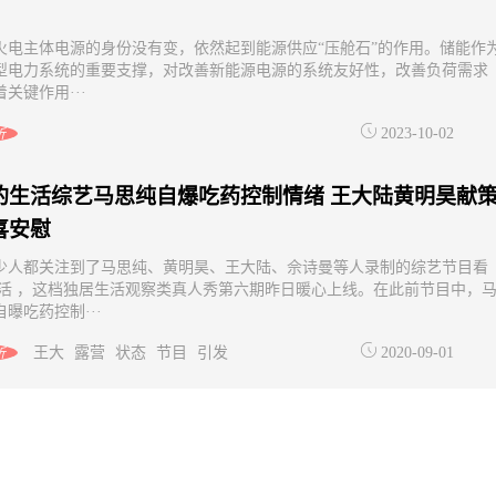
火电主体电源的身份没有变，依然起到能源供应“压舱石”的作用。储能作
型电力系统的重要支撑，对改善新能源电源的系统友好性，改善负荷需求
关键作用···
2023-10-02
析
的生活综艺马思纯自爆吃药控制情绪 王大陆黄明昊献
喜安慰
少人都关注到了马思纯、黄明昊、王大陆、佘诗曼等人录制的综艺节目看
生活 ，这档独居生活观察类真人秀第六期昨日暖心上线。在此前节目中，
曝吃药控制···
王大
露营
状态
节目
引发
2020-09-01
析