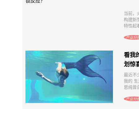
当前，
构建新
特性起着
产业分
看我
划惊
最近不
我的 
思纯曾自
产业分