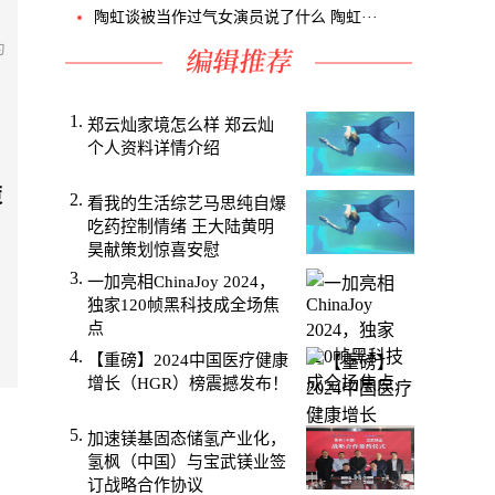
陶虹谈被当作过气女演员说了什么 陶虹···
为
郑云灿家境怎么样 郑云灿
个人资料详情介绍
策
看我的生活综艺马思纯自爆
吃药控制情绪 王大陆黄明
昊献策划惊喜安慰
一加亮相ChinaJoy 2024，
马
独家120帧黑科技成全场焦
点
【重磅】2024中国医疗健康
增长（HGR）榜震撼发布！
加速镁基固态储氢产业化，
氢枫（中国）与宝武镁业签
订战略合作协议