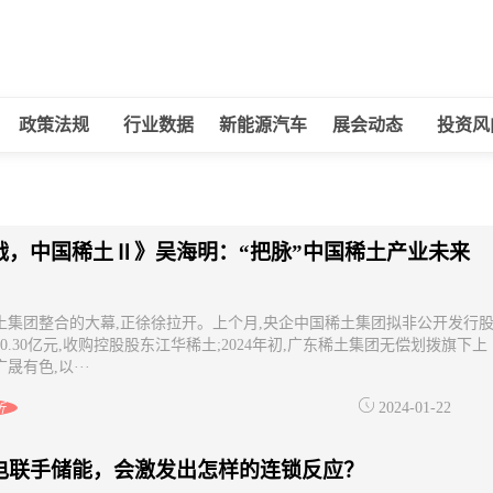
政策法规
行业数据
新能源汽车
展会动态
投资风
战，中国稀土Ⅱ》吴海明：“把脉”中国稀土产业未来
土集团整合的大幕,正徐徐拉开。上个月,央企中国稀土集团拟非公开发行
0.30亿元,收购控股股东江华稀土;2024年初,广东稀土集团无偿划拨旗下上
晟有色,以···
2024-01-22
析
电联手储能，会激发出怎样的连锁反应？