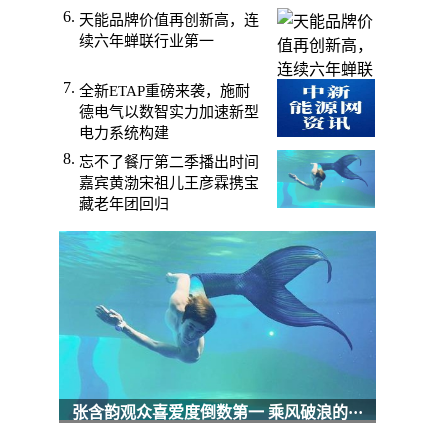
天能品牌价值再创新高，连
续六年蝉联行业第一
全新ETAP重磅来袭，施耐
德电气以数智实力加速新型
电力系统构建
忘不了餐厅第二季播出时间
嘉宾黄渤宋祖儿王彦霖携宝
藏老年团回归
张含韵观众喜爱度倒数第一 乘风破浪的···