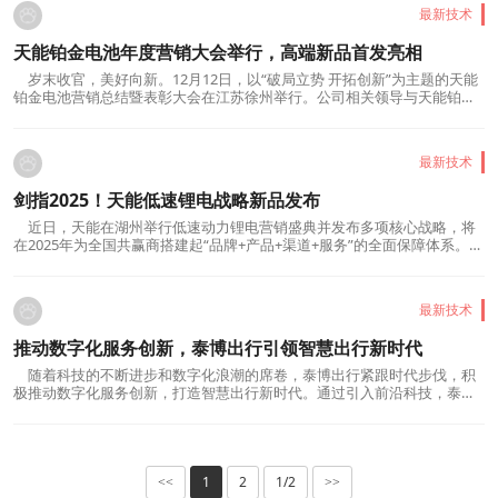
小屏手机前所未有的顶级游戏体验。一加...
最新技术
天能铂金电池年度营销大会举行，高端新品首发亮相
岁末收官，美好向新。12月12日，以“破局立势 开拓创新”为主题的天能
铂金电池营销总结暨表彰大会在江苏徐州举行。公司相关领导与天能铂金
电池共赢商代表同聚一堂，共商发展、共谋未来。天能控股集团副董事
长、工贸事业部总裁张敖根向共赢商们的辛勤付出和忠诚担当表示感谢与
肯定，并从行业、战略、市场、质量、服务、创新模...
最新技术
剑指2025！天能低速锂电战略新品发布
近日，天能在湖州举行低速动力锂电营销盛典并发布多项核心战略，将
在2025年为全国共赢商搭建起“品牌+产品+渠道+服务”的全面保障体系。备
受期待的年度战略新品也在现场正式揭幕亮相，共有65PLUS型、40型、
85型、200型及165型大阳专用等五款型号。作为天能在低速动力锂电市场
的最新旗舰产品，此次发布的新品全系采用车规级L...
最新技术
推动数字化服务创新，泰博出行引领智慧出行新时代
随着科技的不断进步和数字化浪潮的席卷，泰博出行紧跟时代步伐，积
极推动数字化服务创新，打造智慧出行新时代。通过引入前沿科技，泰博
出行不仅提升了服务效率，还为用户带来了更加便捷、智能的出行体验。
在数字化服务创新方面，泰博出行充分利用大数据、人工智能等先进技
术，对用户需求进行深入分析，实现精准服务。通过智...
1
2
1/2
<<
>>