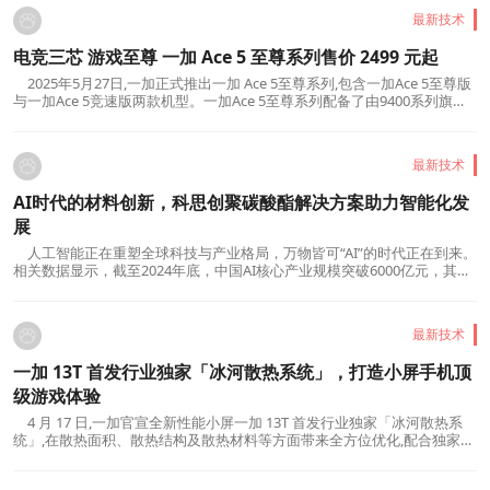
对于我国生态文明建设、高质量发展、智慧矿山...
最新技术
电竞三芯 游戏至尊 一加 Ace 5 至尊系列售价 2499 元起
2025年5月27日,一加正式推出一加 Ace 5至尊系列,包含一加Ace 5至尊版
与一加Ace 5竞速版两款机型。一加Ace 5至尊系列配备了由9400系列旗舰
芯、灵犀触控芯和电竞Wi-Fi芯片组成的行业首套游戏全链路芯片级硬件解
决方案「电竞三芯」,并将一加自研芯片级游戏技术「风驰游戏内核」首次
引入天玑平台,在实现无限满帧的情况下,带来最...
最新技术
AI时代的材料创新，科思创聚碳酸酯解决方案助力智能化发
展
人工智能正在重塑全球科技与产业格局，万物皆可“AI”的时代正在到来。
相关数据显示，截至2024年底，中国AI核心产业规模突破6000亿元，其
中“AI+”融合应用贡献超60%的增量市场。从5G-A加速万物智联，到储能系
统进化为智慧能源管家，从AI笔记本电脑到智能座舱，再到开启空中交通
新纪元的eVTOL，AI技术的每一次进化都离不开材...
最新技术
一加 13T 首发行业独家「冰河散热系统」，打造小屏手机顶
级游戏体验
4 月 17 日,一加官宣全新性能小屏一加 13T 首发行业独家「冰河散热系
统」,在散热面积、散热结构及散热材料等方面带来全方位优化,配合独家定
制「电竞 Wi-Fi 芯片 G1」,一加 13T 可在多场景带来低延时、更稳定的网络
信号。在行业独家散热及网络技术加持下,「小屏大魔王」一加 13T 将带来