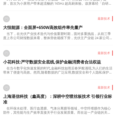
屏，首次为小屏用户带来超流畅的 165Hz 超高刷体验。该屏幕经「自研屏
幕科学产线」二次校准，拥有「真硬件 1nit 暗夜显示」与全新「明眸护
眼」等多项屏显黑科技，并获得小屏旗舰唯一「小金标」护眼认证，在流
畅度、显示素质、暗光显示、护眼能力四大维度全面...
最新技术
大恒能源：全面屏+650W高效组件率先量产
当下，在光伏产业技术迭代与价值重塑时期，面对多重挑战，从前三季
度上市公司财报数据来看，整体营收规模下滑，光伏主产业链 24 家公司，
2025 年前三季度24家制造商实现营业收入2879.5 亿元，同比减少 694.41
亿元，降幅 19.43%，半数企业第三季度营收同比降幅超过10%。然而，上
市公司特别是头部企业，凭借其规模优势、技术积...
最新技术
小花科技:严守数据安全底线,保护金融消费者合法权益
在当今数字化快速发展的时代,金融科技如雨后春笋般涌现,为人们的生活
带来了便捷与高效。然而,随着数据的广泛应用,数据安全和个人隐私保护问
题也日益凸显,成为金融科技领域不可忽视的重要议题。小花科技,作为金融
科技行业的佼佼者,深知数据安全的重要性,始终将保护金融消费者合法权益
放在首位,以严守数据安全底线为己任。小花...
最新技术
上海湛信科技（鑫高度）：深耕中空喷丝板技术 引领行业标
准
在环保水处理、医疗血透膜、气体分离膜等领域，中空纤维膜作为核心
部件，其性能与生产效率直接关乎行业发展质量。而在这一产业链的关键