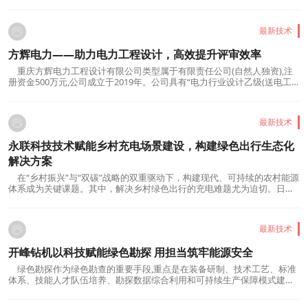
环节，上海湛信科技发展有限公司（旗下品牌“上海鑫高度”）以持续的技
术创新与行业担当，成为国内中空纤维膜喷丝头（喷丝板）领域的引领
者，不仅推动产品性能迭代升级，更牵头制定行业标...
最新技术
方辉电力——助力电力工程设计，高效提升评审效率
重庆方辉电力工程设计有限公司类型属于有限责任公司(自然人独资),注
册资金500万元,公司成立于2019年。公司具有“电力行业设计乙级(送电工
程、变电工程、新能源)”等资质。公司能承接220kV及以下电压等级的输变
电工程、配网工程、新能源工程(包括光伏发电、风力发电、充电站)等业
务,有充足的技术储备,并且有多名担任过各电压...
最新技术
永联科技技术赋能乡村充电场景建设，构建绿色出行生态化
解决方案
在“乡村振兴”与“双碳”战略的双重驱动下，构建现代、可持续的农村能源
体系成为关键课题。其中，解决乡村绿色出行的充电难题尤为迫切。日
前，在杭州举办的第四届农村能源发展大会上，深耕新能源电力电子技术
领域的国家级高新技术企业永联科技，携创新综合能源解决方案闪耀亮
相，为破解乡村充电困境、点亮绿色出行未来提供...
最新技术
开峰钻机以科技赋能绿色勘探 用担当筑牢能源安全
绿色勘探作为绿色勘查的重要手段,重点是在装备研制、技术工艺、标准
体系、技能人才队伍培养、勘探数据综合利用和可持续生产保障模式建立
等方面系统发展,为绿色勘查保驾护航、提供技术支撑,推进勘探行业科学、
效率、持续、和谐高质量的发展。绿色勘探作为基础性、先行性地质工作,