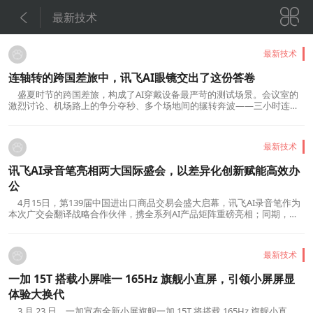


最新技术
最新技术
连轴转的跨国差旅中，讯飞AI眼镜交出了这份答卷
盛夏时节的跨国差旅，构成了AI穿戴设备最严苛的测试场景。会议室的
激烈讨论、机场路上的争分夺秒、多个场地间的辗转奔波——三小时连轴
高强度商务使用，同时考验AI眼镜的收音精度、佩戴舒适度和AI助理响应
能力。讯飞AI眼镜在三项压力测试中的表现值得逐一拆解。收音精度：嘈
杂环境下的第一道关卡跨国商务会议的难点不在翻译...
最新技术
讯飞AI录音笔亮相两大国际盛会，以差异化创新赋能高效办
公
4月15日，第139届中国进出口商品交易会盛大启幕，讯飞AI录音笔作为
本次广交会翻译战略合作伙伴，携全系列AI产品矩阵重磅亮相；同期，在
新加坡GITEX ASIA 2026现场，科大讯飞面向全球集中展示AI翻译与智慧办
公领域最新成果。连续亮相两大国际盛会，讯飞AI录音笔依托智能语音核
心技术积淀与差异化创新实力，向全球展客彰显中国...
最新技术
一加 15T 搭载小屏唯一 165Hz 旗舰小直屏，引领小屏屏显
体验大换代
3 月 23 日，一加宣布全新小屏旗舰一加 15T 将搭载 165Hz 旗舰小直