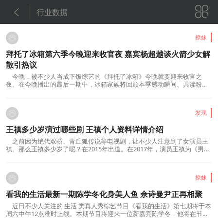


行业数据
撩妹
拜托了冰箱第六季今晚迎来收官夜 嘉宾杨超越谈火箭少女解
散引热议
今晚，被不少人当成下饭综艺的《拜托了冰箱》今晚就要迎来收官之
夜。在今晚播出的最后一期中，冰箱家族将回顾本季感动瞬间、共读粉丝
来信，前来做客的杨超越也将打开自己的冰...
发现
王禛多少岁演过哪些剧 王禛个人资料详情介绍
之前因为绝代双骄、青丘狐传说等电视剧，让不少人注意到了女演员王
禛。那么王禛多少岁了呢？在2015年出道。在2017年，演员王禛为《男人
装》拍摄了一组性感的照片，照片当中，王...
撩妹
看我的生活最新一期陈学冬化身美人鱼 佘诗曼尹正再相聚
近日不少人关注的 生活 类真人秀综艺节目《看我的生活》第七期将于本
周六中午12点准时上线。本期节目将迎来一位新嘉宾陈学冬，他将在节目