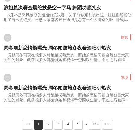
浪姐总决赛金晨绝技悬空一字马 舞蹈功底扎实
8月28是乘风破浪的姐姐们总决赛，为了能够顺利的出道，姐姐们纷纷使
用了自己的绝技。虽然大家都各显神通但是总有一个人特别的吸引眼球，
她就是 金晨 。在浪姐总决赛金晨展示绝...
撩妹
周冬雨新恋情疑曝光 周冬雨唐培彦夜会酒吧引热议
说起周冬雨现在很多人对她都挺熟悉的，而她的恋情问题自然也是大家
关注的对象。此前很多人都猜测她和易烊千玺因戏生情，不过之后被辟谣
了。而近日很多人注意到了周冬雨新恋情...
发现
周冬雨新恋情疑曝光 周冬雨唐培彦夜会酒吧引热议
说起周冬雨现在很多人对她都挺熟悉的，而她的恋情问题自然也是大家
关注的对象。此前很多人都猜测她和易烊千玺因戏生情，不过之后被辟谣
了。而近日很多人注意到了周冬雨新恋情...
1
2
3
4
5
1/8
<<
···
>>