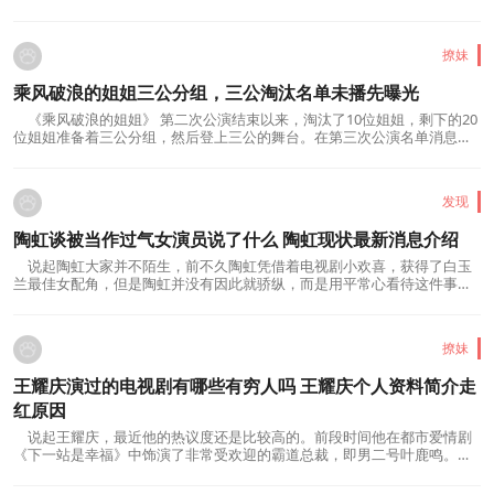
里带来自己的美人鱼表演首秀;而与此同...
撩妹
乘风破浪的姐姐三公分组，三公淘汰名单未播先曝光
《乘风破浪的姐姐》 第二次公演结束以来，淘汰了10位姐姐，剩下的20
位姐姐准备着三公分组，然后登上三公的舞台。在第三次公演名单消息出
来以后，网络上流传出的人数和被淘汰人...
发现
陶虹谈被当作过气女演员说了什么 陶虹现状最新消息介绍
说起陶虹大家并不陌生，前不久陶虹凭借着电视剧小欢喜，获得了白玉
兰最佳女配角，但是陶虹并没有因此就骄纵，而是用平常心看待这件事，
因为陶虹是一个经历过大风大浪的人。陶...
撩妹
王耀庆演过的电视剧有哪些有穷人吗 王耀庆个人资料简介走
红原因
说起王耀庆，最近他的热议度还是比较高的。前段时间他在都市爱情剧
《下一站是幸福》中饰演了非常受欢迎的霸道总裁，即男二号叶鹿鸣。王
耀庆一直扮演着社会精英的角色。很久以...