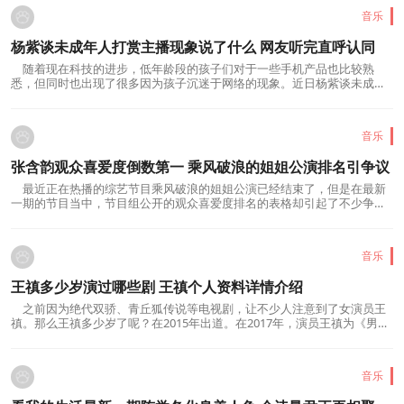
音乐
杨紫谈未成年人打赏主播现象说了什么 网友听完直呼认同
随着现在科技的进步，低年龄段的孩子们对于一些手机产品也比较熟
悉，但同时也出现了很多因为孩子沉迷于网络的现象。近日杨紫谈未成年
人打赏主播现象说了什么呢?很多网友看完她...
音乐
张含韵观众喜爱度倒数第一 乘风破浪的姐姐公演排名引争议
最近正在热播的综艺节目乘风破浪的姐姐公演已经结束了，但是在最新
一期的节目当中，节目组公开的观众喜爱度排名的表格却引起了不少争
议。因为这里面张含韵观众喜爱度倒数第一...
音乐
王禛多少岁演过哪些剧 王禛个人资料详情介绍
之前因为绝代双骄、青丘狐传说等电视剧，让不少人注意到了女演员王
禛。那么王禛多少岁了呢？在2015年出道。在2017年，演员王禛为《男人
装》拍摄了一组性感的照片，照片当中，王...
音乐