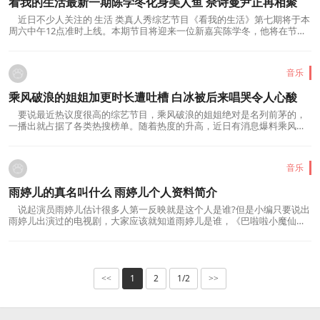
看我的生活最新一期陈学冬化身美人鱼 佘诗曼尹正再相聚
近日不少人关注的 生活 类真人秀综艺节目《看我的生活》第七期将于本
周六中午12点准时上线。本期节目将迎来一位新嘉宾陈学冬，他将在节目
里带来自己的美人鱼表演首秀;而与此同...
音乐
乘风破浪的姐姐加更时长遭吐槽 白冰被后来唱哭令人心酸
要说最近热议度很高的综艺节目，乘风破浪的姐姐绝对是名列前茅的，
一播出就占据了各类热搜榜单。随着热度的升高，近日有消息爆料乘风破
浪的姐姐加更，只是等官方公布了时长之...
音乐
雨婷儿的真名叫什么 雨婷儿个人资料简介
说起演员雨婷儿估计很多人第一反映就是这个人是谁?但是小编只要说出
雨婷儿出演过的电视剧，大家应该就知道雨婷儿是谁，《巴啦啦小魔仙》
是一部陪着我们的童年电视剧，她演的是...
1
2
1/2
<<
>>