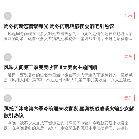
耀庆一直扮演着社会精英的角色。很久以...
音乐
周冬雨新恋情疑曝光 周冬雨唐培彦夜会酒吧引热议
说起周冬雨现在很多人对她都挺熟悉的，而她的恋情问题自然也是大家
关注的对象。此前很多人都猜测她和易烊千玺因戏生情，不过之后被辟谣
了。而近日很多人注意到了周冬雨新恋情...
音乐
风味人间第二季完美收官 8大美食主题回顾
近日，要说播出的综艺节目当中能被不少人评选为下饭神器的，应该就
是《风味人间》第2季，不过近日风味人间第二季完美收官，八大主题已经
播放完毕了，正式落下帷幕。这部由腾讯...
音乐
拜托了冰箱第六季今晚迎来收官夜 嘉宾杨超越谈火箭少女解
散引热议
今晚，被不少人当成下饭综艺的《拜托了冰箱》今晚就要迎来收官之
夜。在今晚播出的最后一期中，冰箱家族将回顾本季感动瞬间、共读粉丝
来信，前来做客的杨超越也将打开自己的冰...