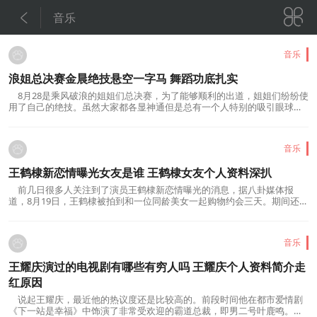


音乐
音乐
浪姐总决赛金晨绝技悬空一字马 舞蹈功底扎实
8月28是乘风破浪的姐姐们总决赛，为了能够顺利的出道，姐姐们纷纷使
用了自己的绝技。虽然大家都各显神通但是总有一个人特别的吸引眼球，
她就是 金晨 。在浪姐总决赛金晨展示绝...
音乐
王鹤棣新恋情曝光女友是谁 王鹤棣女友个人资料深扒
前几日很多人关注到了演员王鹤棣新恋情曝光的消息，据八卦媒体报
道，8月19日，王鹤棣被拍到和一位同龄美女一起购物约会三天。期间还有
很多亲密的交往，让大家怀疑是否是两人在...
音乐
王耀庆演过的电视剧有哪些有穷人吗 王耀庆个人资料简介走
红原因
说起王耀庆，最近他的热议度还是比较高的。前段时间他在都市爱情剧
《下一站是幸福》中饰演了非常受欢迎的霸道总裁，即男二号叶鹿鸣。王