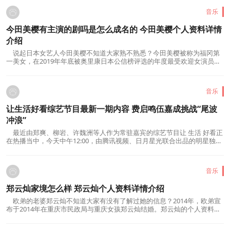
音乐
今田美樱有主演的剧吗是怎么成名的 今田美樱个人资料详情
介绍
说起日本女艺人今田美樱不知道大家熟不熟悉？今田美樱被称为福冈第
一美女，在2019年年底被奥里康日本公信榜评选的年度最受欢迎女演员中
排名第五。很多人对今田美樱十分的好奇，...
音乐
让生活好看综艺节目最新一期内容 费启鸣伍嘉成挑战“尾波
冲浪”
最近由郑爽、柳岩、许魏洲等人作为常驻嘉宾的综艺节目让 生活 好看正
在热播当中，今天中午12:00，由腾讯视频、日月星光联合出品的明星独居
生活观察综艺《让生活好看》第六期上线...
音乐
郑云灿家境怎么样 郑云灿个人资料详情介绍
欧弟的老婆郑云灿不知道大家有没有了解过她的信息？2014年，欧弟宣
布于2014年在重庆市民政局与重庆女孩郑云灿结婚。郑云灿的个人资料、
家庭背景、郑云灿身高、等个人资料很快被...